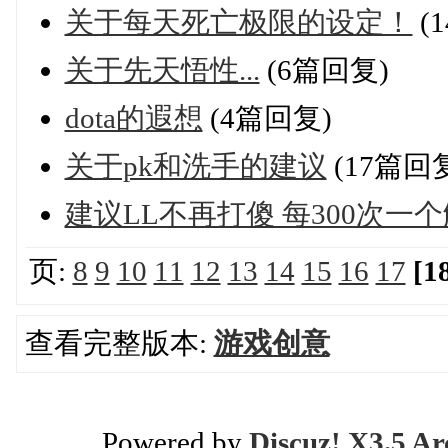
关于每天死亡极限的设定！
(
关于先天悟性...
(6篇回复)
dota的遐想
(4篇回复)
关于pk和洗手的建议
(17篇回
建议LL不再打傻 每300次一
页:
8
9
10
11
12
13
14
15
16
17
[1
查看完整版本:
游戏创意
Powered by
Discuz! X3.5 Ar