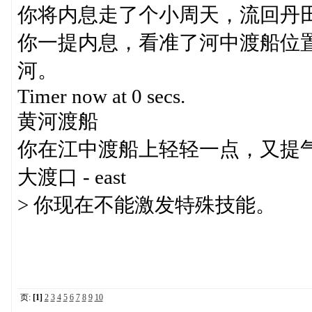
你将内息走了个小周天，流回丹
你一提内息，看准了河中渡船位
河。
Timer now at 0 secs.
黄河渡船
你在江中渡船上轻轻一点，又提
大渡口 - east
> 你现在不能激发特殊技能。
页:
[1]
2
3
4
5
6
7
8
9
10