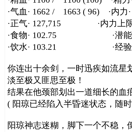
·气血· 1662 / 1663 ( 96) ·内力· 
·正气· 127,715 ·内力上限· 2
·食物· 102.75 ·潜能· 1
·饮水· 103.21 ·经验· 405,
你连出十余剑，一时迅疾如流星
淡至极又匪思至极！
结果在他颈部划出一道细长的血
( 阳琼已经陷入半昏迷状态，随时
阳琼神志迷糊，脚下一个不稳，