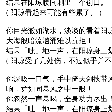
结果在阳琼腰间刺出一个创口。
( 阳琼看起来可能有些累了。 )
你目光澈如湖水，淡淡的看着阳
大海般暗流汹涌难以抗拒！
结果「嗤」地一声，在阳琼身上
( 阳琼受了几处伤，不过似乎并不
你深吸一口气，手中倚天剑挟带
响，竟如同暴风之中一般！
你忽然一声暴喝，全身功力尽出
结果「嗤」地一声，在阳琼身上