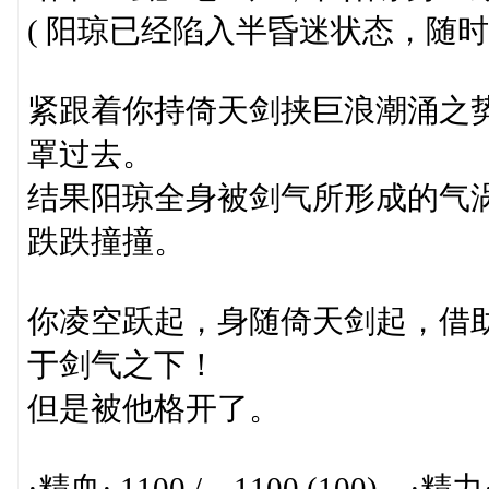
( 阳琼已经陷入半昏迷状态，随时
紧跟着你持倚天剑挟巨浪潮涌之
罩过去。
结果阳琼全身被剑气所形成的气
跌跌撞撞。
你凌空跃起，身随倚天剑起，借
于剑气之下！
但是被他格开了。
·精血· 1100 / 1100 (100) ·精力· 