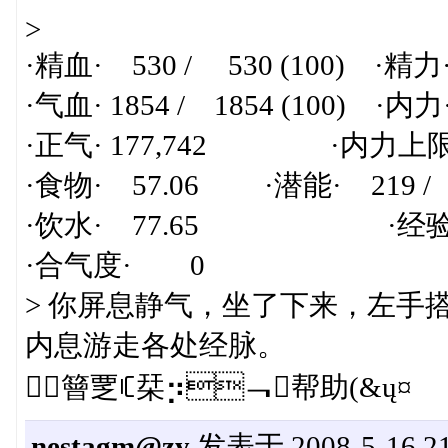
>
·精血· 530 / 530 (100) ·精力· 
·气血· 1854 / 1854 (100) ·内力· 
·正气· 177,742 ·内力上限· 2
·食物· 57.06 ·潜能· 219 / 
·饮水· 77.65 ·经验· 435,
·合气度· 0
> 你屏息静气，坐了下来，左手
内息游走各处经脉。
䉕覂ꏸ栞⡲￢￿帮助(&ų¤
nestagm@zy
发表于 2008-5-16 21