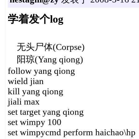
学着发个log
无头尸体(Corpse)
阳琼(Yang qiong)
follow yang qiong
wield jian
kill yang qiong
jiali max
set target yang qiong
set wimpy 100
set wimpycmd perform haichao\hp