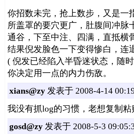
你招数未完，抢上数步，又是一
所盖罩的要穴更广，肚腹间冲脉
通谷，下至中注、四满，直抵横
结果倪发脸色一下变得惨白，连
( 倪发已经陷入半昏迷状态，随时
你决定用一点的内力伤敌。
xians@zy
发表于 2008-4-14 00:19
我没有抓log的习惯，老想复制
gosd@zy
发表于 2008-5-3 09:05: