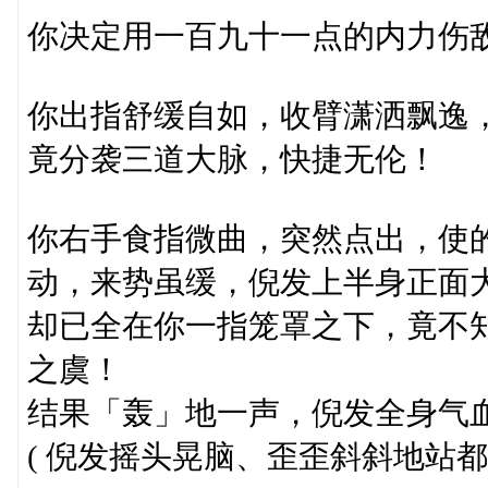
你决定用一百九十一点的内力伤
你出指舒缓自如，收臂潇洒飘逸
竟分袭三道大脉，快捷无伦！
你右手食指微曲，突然点出，使
动，来势虽缓，倪发上半身正面
却已全在你一指笼罩之下，竟不
之虞！
结果「轰」地一声，倪发全身气
( 倪发摇头晃脑、歪歪斜斜地站都