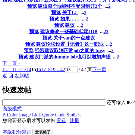
预览
建议每个ip能够不受限制开2个
...
2
预览
关于LL
...
2
预览
如果……
...
2
预览
建议
...
2
预览
建议修改一些基础低端JOB
...
2
3
预览
关于yun的一点建议
预览
建议论坛设置【记者】这一职业
...
2
预览
强烈建议取消正常job之间的 busy
...
2
预览
建议门派的dummy job也可以增加声望
...
2
下一页 »
1 ...
11
12
13
14
15
16
17
18
19
... 42
/ 42 页
下一页
返 回
发新帖
快速发帖
还可输入
80
高级模式
B
Color
Image
Link
Quote
Code
Smilies
您需要登录后才可以发帖
登录
|
注册
本版积分规则
发表帖子