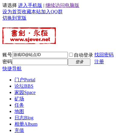
请选择
进入手机版
|
继续访问电脑版
设为首页
收藏本站
加入QQ群
切换到宽版
账号
找回密码
自动登录
密码
注册
登录
快捷导航
门户
Portal
论坛
BBS
家园
Space
矿场
任务
地图
日志
Blog
相册
Album
充值