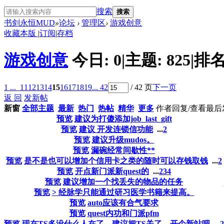
搜索
搜索
书剑永恒MUD
»
论坛
›
管理区
›
游戏创意
收藏本版
|
订阅
|
存档
游戏创意
今日:
0
|
主题:
825
|
排名
1 ...
11
12
13
14
15
16
17
18
19
... 42
/ 42 页
下一页
返 回
发新帖
新窗
全部主题
最新
热门
热帖
精华
更多
作者
回复/查看
最后
预览
建议为打傻添加job_last_gift
预览
建议 开发连锁信功能
...
2
预览
建议升级mudos。
预览
漏碗经常间歇性**
预览
是不是也可以增加个信用卡之类的随时可以存钱取钱
...
2
预览
开点新门派新quest的
...
2
3
4
预览
建议增加一个找丢失的物品的任务
预览
> 经脉学只能通过研习医学书籍来提高。
预览
auto应该有合气要求
预览
quest内功和门派pfm
预览
现在TS多没什么人在了，建议把TS关了，开个新站吧
...
2