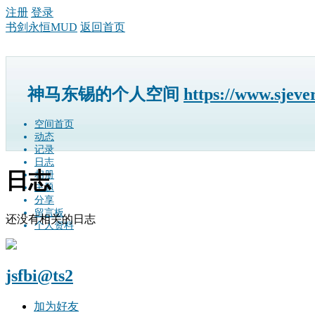
注册
登录
书剑永恒MUD
返回首页
神马东锡的个人空间
https://www.sjeve
空间首页
动态
记录
日志
日志
相册
主题
分享
留言板
还没有相关的日志
个人资料
jsfbi@ts2
加为好友