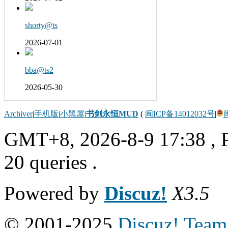
shorty@ts
2026-07-01
bba@ts2
2026-05-30
Archiver
|
手机版
|
小黑屋
|
书剑永恒MUD
(
闽ICP备14012032号
|
GMT+8, 2026-8-9 17:38
, 
20 queries .
Powered by
Discuz!
X3.5
© 2001-2025
Discuz! Team