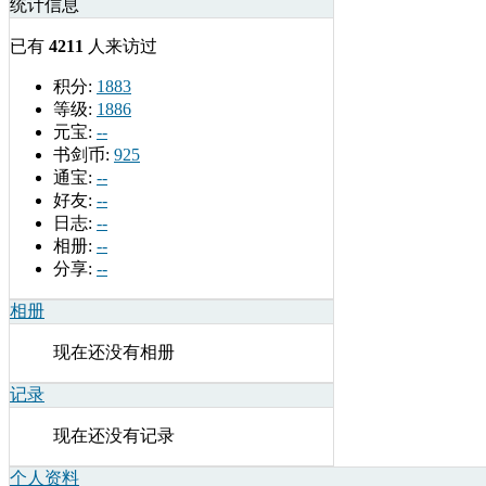
统计信息
已有
4211
人来访过
积分:
1883
等级:
1886
元宝:
--
书剑币:
925
通宝:
--
好友:
--
日志:
--
相册:
--
分享:
--
相册
现在还没有相册
记录
现在还没有记录
个人资料