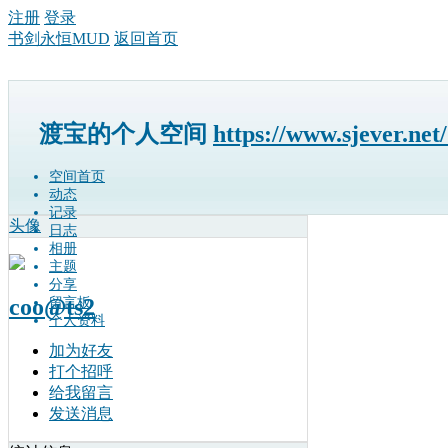
注册
登录
书剑永恒MUD
返回首页
渡宝的个人空间
https://www.sjever.net
空间首页
动态
记录
头像
日志
相册
主题
分享
coo@ts2
留言板
个人资料
加为好友
打个招呼
给我留言
发送消息