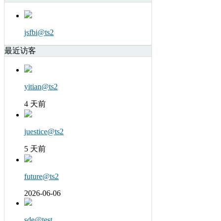
jsfbi@ts2
最近访客
yitian@ts2
4 天前
juestice@ts2
5 天前
future@ts2
2026-06-06
sde@test