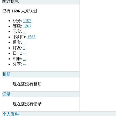
统计信息
已有
1696
人来访过
积分:
1197
等级:
1207
元宝:
--
书剑币:
1565
通宝:
--
好友:
1
日志:
--
相册:
--
分享:
--
相册
现在还没有相册
记录
现在还没有记录
个人资料