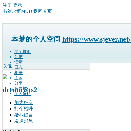
注册
登录
书剑永恒MUD
返回首页
本梦的个人空间
https://www.sjever.net
空间首页
动态
记录
头像
日志
相册
主题
分享
dream@ts2
留言板
个人资料
加为好友
打个招呼
给我留言
发送消息