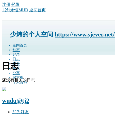
注册
登录
书剑永恒MUD
返回首页
少炜的个人空间
https://www.sjever.net
空间首页
动态
记录
日志
日志
相册
主题
分享
留言板
还没有相关的日志
个人资料
wudu@tj2
加为好友