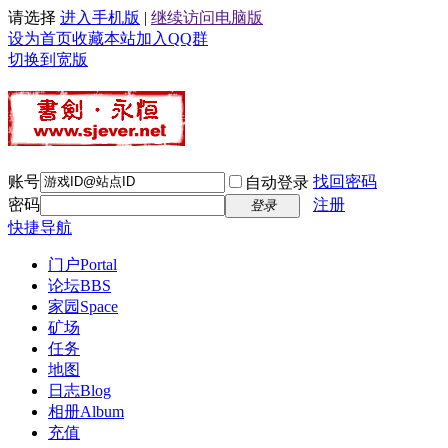
请选择
进入手机版
|
继续访问电脑版
设为首页
收藏本站
加入QQ群
切换到宽版
账号
找回密码
自动登录
密码
注册
登录
快捷导航
门户
Portal
论坛
BBS
家园
Space
矿场
任务
地图
日志
Blog
相册
Album
充值