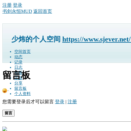
注册
登录
书剑永恒MUD
返回首页
少炜的个人空间
https://www.sjever.net
空间首页
动态
记录
日志
留言板
相册
主题
分享
留言板
个人资料
您需要登录后才可以留言
登录
|
注册
留言